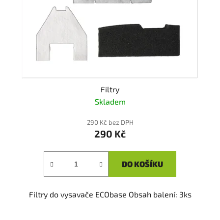
p
k
r
t
o
ů
d
u
k
t
Filtry
ů
Skladem
290 Kč bez DPH
290 Kč
DO KOŠÍKU
Filtry do vysavače ECObase Obsah balení: 3ks